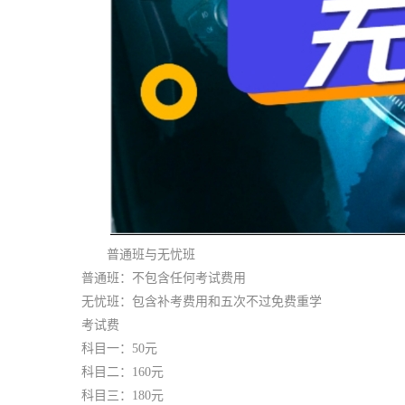
普通班与无忧班
普通班：不包含任何考试费用
无忧班：包含补考费用和五次不过免费重学
考试费
科目一：50元
科目二：160元
科目三：180元